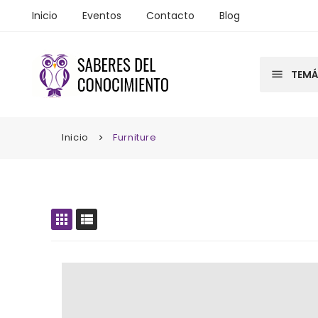
Inicio
Eventos
Contacto
Blog
menu
menu
TEMÁ
TEMÁ
Inicio
Furniture
keyboard_arrow_right
apps
view_list