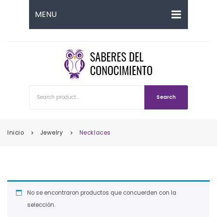
MENU
INICIO
EVENTOS
CONTACTO
Search
BLOG
Inicio
Jewelry
Necklaces
keyboard_arrow_right
keyboard_arrow_right
No se encontraron productos que concuerden con la
selección.