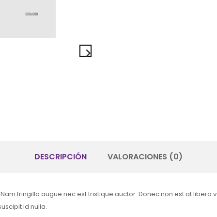
keyboard_arrow_right
DESCRIPCIÓN
VALORACIONES (0)
 Nam fringilla augue nec est tristique auctor. Donec non est at libero 
scipit id nulla.