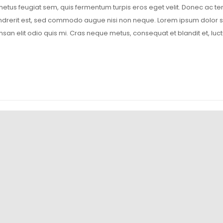
 metus feugiat sem, quis fermentum turpis eros eget velit. Donec ac 
hendrerit est, sed commodo augue nisi non neque. Lorem ipsum dolor si
msan elit odio quis mi. Cras neque metus, consequat et blandit et, luct