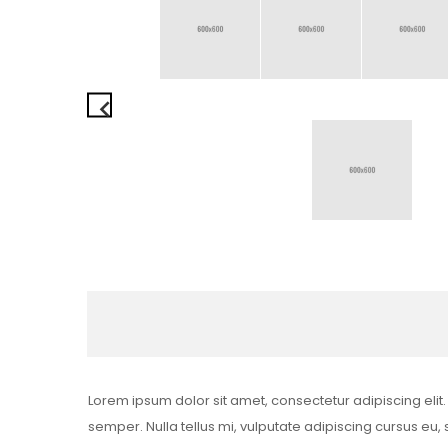
keyboard_arrow_left
Lorem ipsum dolor sit amet, consectetur adipiscing elit.
semper. Nulla tellus mi, vulputate adipiscing cursus eu, su