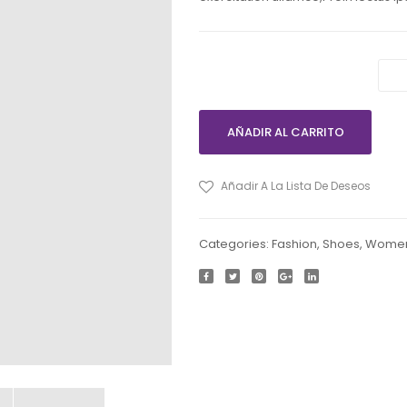
Headphone ipsum cantidad
AÑADIR AL CARRITO
Añadir A La Lista De Deseos
C
Categories:
Fashion
,
Shoes
,
Women