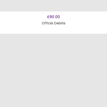
AÑADIR AL CARRITO
£
90.00
Officiis Debitis