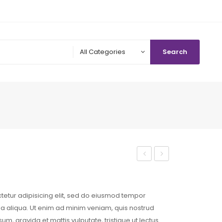
All Categories
Search
debitis
eu
animal
tetur adipisicing elit, sed do eiusmod tempor
na aliqua. Ut enim ad minim veniam, quis nostrud
um, gravida et mattis vulputate, tristique ut lectus