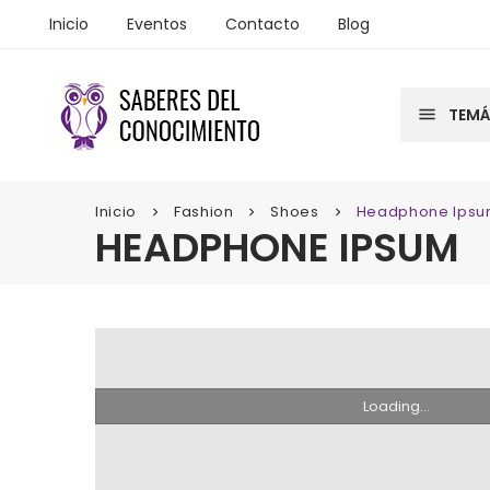
Inicio
Eventos
Contacto
Blog
menu
menu
TEMÁ
TEMÁ
Inicio
Fashion
Shoes
Headphone Ips
keyboard_arrow_right
keyboard_arrow_right
keyboard_arrow_right
HEADPHONE IPSUM
Loading...