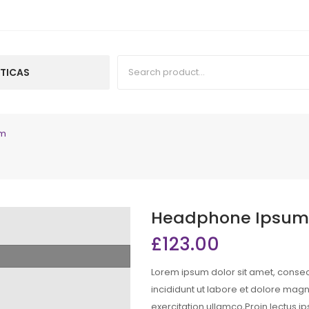
TICAS
TICAS
um
Headphone Ipsum
£
123.00
Lorem ipsum dolor sit amet, consec
incididunt ut labore et dolore mag
exercitation ullamco,Proin lectus ips